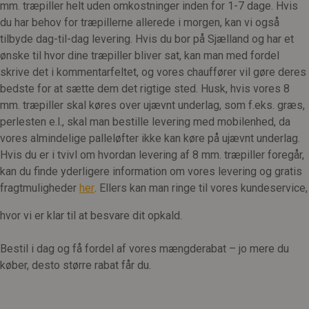
mm. træpiller helt uden omkostninger inden for 1-7 dage. Hvis
du har behov for træpillerne allerede i morgen, kan vi også
tilbyde dag-til-dag levering. Hvis du bor på Sjælland og har et
ønske til hvor dine træpiller bliver sat, kan man med fordel
skrive det i kommentarfeltet, og vores chauffører vil gøre deres
bedste for at sætte dem det rigtige sted. Husk, hvis vores 8
mm. træpiller skal køres over ujævnt underlag, som f.eks. græs,
perlesten e.l., skal man bestille levering med mobilenhed, da
vores almindelige palleløfter ikke kan køre på ujævnt underlag.
Hvis du er i tvivl om hvordan levering af 8 mm. træpiller foregår,
kan du finde yderligere information om vores levering og gratis
fragtmuligheder
her
. Ellers kan man ringe til vores kundeservice,
hvor vi er klar til at besvare dit opkald.
Bestil i dag og få fordel af vores mængderabat – jo mere du
køber, desto større rabat får du.