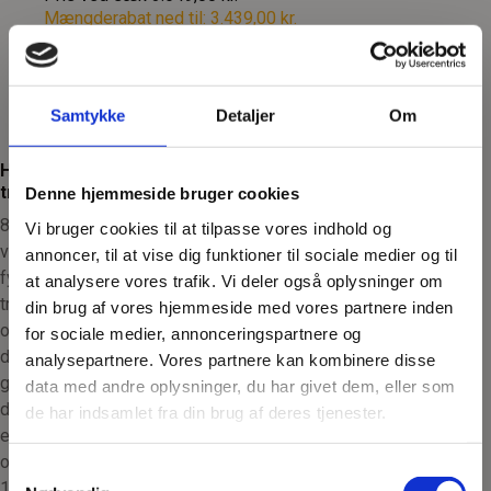
Mængderabat ned til:
3.439,00 kr.
8mm Træpiller i sække - Neova Clean Pellets - 16kg
Samtykke
Detaljer
Om
Pris ved palle
52,00 kr.
Hvorfor Vælge 8 mm.
træpiller til dit Fyr?
Denne hjemmeside bruger cookies
8 mm. træpiller er det perfekte
Vi bruger cookies til at tilpasse vores indhold og
valg til større pillefyr og
annoncer, til at vise dig funktioner til sociale medier og til
fyringssystemer, der kræver
at analysere vores trafik. Vi deler også oplysninger om
træpiller med høj brændværdi
din brug af vores hjemmeside med vores partnere inden
og lavt askeindhold. Med en
for sociale medier, annonceringspartnere og
diameter på 8 mm. og
analysepartnere. Vores partnere kan kombinere disse
gennemgående høj kvalitet er
data med andre oplysninger, du har givet dem, eller som
disse træpiller ideelle til en
de har indsamlet fra din brug af deres tjenester.
effektiv og miljøvenlig
opvarmning. De fås i praktiske
Samtykkevalg
16 kg. sække, så de er