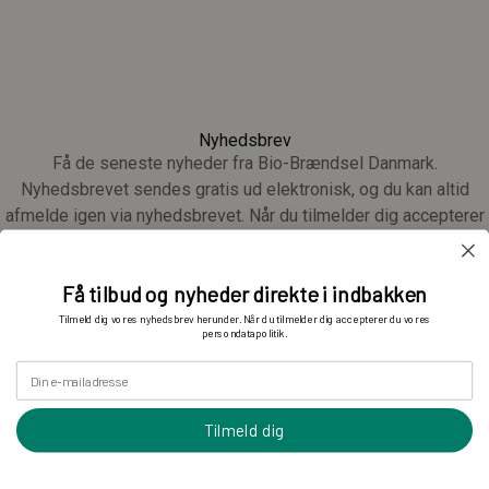
Nyhedsbrev
Få de seneste nyheder fra Bio-Brændsel Danmark.
Nyhedsbrevet sendes gratis ud elektronisk, og du kan altid
afmelde igen via nyhedsbrevet. Når du tilmelder dig accepterer
du vores
privatlivspolitik
Din e-mail adresse
Få tilbud og nyheder direkte i indbakken
Tilmeld dig vores nyhedsbrev herunder. Når du tilmelder dig accepterer du vores
persondatapolitik.
Tilmeld dig
Din e-mailadresse
Tilmeld dig