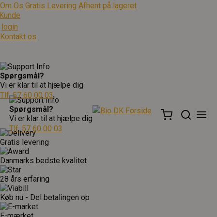
Om Os
Gratis Levering
Afhent på lageret
Kunde
login
Kontakt os
Spørgsmål?
Vi er klar til at hjælpe dig
Tlf: 57 60 00 03
Spørgsmål?
Vi er klar til at hjælpe dig
Tlf: 57 60 00 03
Gratis levering
Danmarks bedste kvalitet
28 års erfaring
Køb nu - Del betalingen op
E-mærket