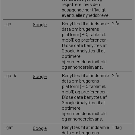
registrere, hvis den
besøgende har tilvalgt
eventuelle nyhedsbreve.
_ga
Benyttes til at indsamle
2 år
Google
data om brugerens
platform (PC, tablet el.
mobil) og præferencer -
Disse data benyttes af
Google Analytics til at
optimere
hjemmesidens indhold
og annoncerelevans.
_ga_#
Benyttes til at indsamle
2 år
Google
data om brugerens
platform (PC, tablet el.
mobil) og præferencer -
Disse data benyttes af
Google Analytics til at
optimere
hjemmesidens indhold
og annoncerelevans.
_gat
Benyttes til at indsamle
1 dag
Google
data om brugerens