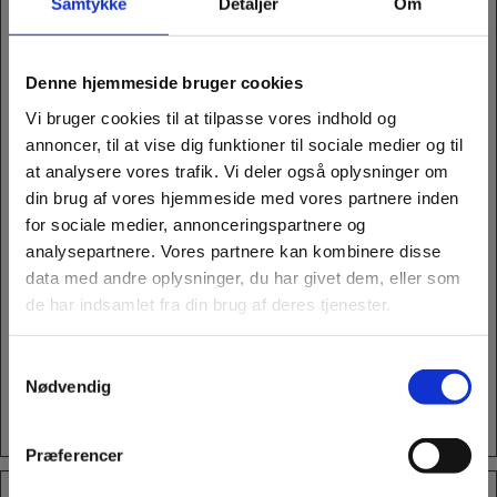
Samtykke
Detaljer
Om
t
tilføjet til
indkøbskurven, hvilket
giver hjemmesiden
mulighed for at
Denne hjemmeside bruger cookies
promovere relaterede
produkter.
Vi bruger cookies til at tilpasse vores indhold og
annoncer, til at vise dig funktioner til sociale medier og til
recently_vie
www.bio-
Registrerer hvilke
1 dag
wed_produc
dk.dk
produkter den
at analysere vores trafik. Vi deler også oplysninger om
t_previous
besøgende har klikket
din brug af vores hjemmeside med vores partnere inden
på. Dette benyttes til
for sociale medier, annonceringspartnere og
optimering af
brugeroplevelsen på
analysepartnere. Vores partnere kan kombinere disse
hjemmesiden.
data med andre oplysninger, du har givet dem, eller som
wp_custom
www.bio-
Registrerer data om
Session
de har indsamlet fra din brug af deres tjenester.
erId
dk.dk
den besøgendes
navigation på sitet.
Dette benyttes til
Samtykkevalg
hjemmeside‐
Nødvendig
optimering gennem
intern analyse.
Præferencer
Marketing (17)