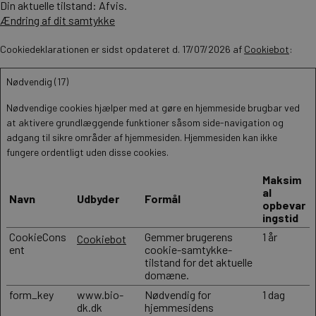
Din aktuelle tilstand: Afvis.
Ændring af dit samtykke
Cookiedeklarationen er sidst opdateret d. 17/07/2026 af
Cookiebot
:
Nødvendig (17)
Nødvendige cookies hjælper med at gøre en hjemmeside brugbar ved
at aktivere grundlæggende funktioner såsom side-navigation og
adgang til sikre områder af hjemmesiden. Hjemmesiden kan ikke
fungere ordentligt uden disse cookies.
Maksim
al
Navn
Udbyder
Formål
opbevar
ingstid
CookieCons
Gemmer brugerens
1 år
Cookiebot
ent
cookie-samtykke-
tilstand for det aktuelle
domæne.
form_key
www.bio-
Nødvendig for
1 dag
dk.dk
hjemmesidens