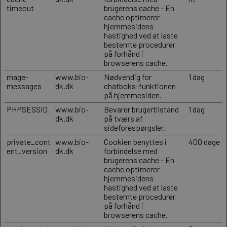
timeout
brugerens cache - En
cache optimerer
hjemmesidens
hastighed ved at laste
bestemte procedurer
på forhånd i
browserens cache.
mage-
www.bio-
Nødvendig for
1 dag
messages
dk.dk
chatboks-funktionen
på hjemmesiden.
PHPSESSID
www.bio-
Bevarer brugertilstand
1 dag
dk.dk
på tværs af
sideforespørgsler.
private_cont
www.bio-
Cookien benyttes i
400 dage
ent_version
dk.dk
forbindelse med
brugerens cache - En
cache optimerer
hjemmesidens
hastighed ved at laste
bestemte procedurer
på forhånd i
browserens cache.