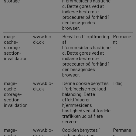
storage
hjemmesidens hastighe
d. Dette gøres ved at
indlæse bestemte
procedurer på forhånd i
den besøgendes
browser.
mage-
www.bio-
Benyttes til optimering
Permane
cache-
dk.dk
af
nt
storage-
hjemmesidens hastighe
section-
d. Dette gøres ved at
invalidation
indlæse bestemte
procedurer på forhånd i
den besøgendes
browser.
mage-
www.bio-
Denne cookie benyttes
1 dag
cache-
dk.dk
I forbindelse med load-
storage-
balancing. Dette
section-
effektiviserer
invalidation
hjemmesidens
hastighed ved at fordele
trafikken ud på flere
servere.
mage-
www.bio-
Cookien benyttes i
Permane
cache-
dk.dk
forbindelse med
nt