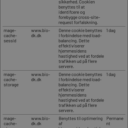
sikkerhed. Cookien
benyttes til at
identifcere og
forebygge cross-site-
request forfalskning.
mage-
www.bio-
Denne cookie benyttes
1 dag
cache-
dk.dk
I forbindelse med load-
sessid
balancing. Dette
effektiviserer
hjemmesidens
hastighed ved at fordele
trafikken ud på flere
servere.
mage-
www.bio-
Denne cookie benyttes
1 dag
cache-
dk.dk
I forbindelse med load-
storage
balancing. Dette
effektiviserer
hjemmesidens
hastighed ved at fordele
trafikken ud på flere
servere.
mage-
www.bio-
Benyttes til optimering
Permane
cache-
dk.dk
af
nt