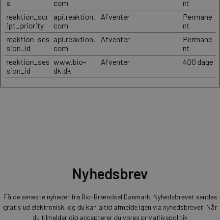
s
com
nt
reaktion_scr
api.reaktion.
Afventer
Permane
ipt_priority
com
nt
reaktion_ses
api.reaktion.
Afventer
Permane
sion_id
com
nt
reaktion_ses
www.bio-
Afventer
400 dage
sion_id
dk.dk
Nyhedsbrev
Få de seneste nyheder fra Bio-Brændsel Danmark. Nyhedsbrevet sendes
gratis ud elektronisk, og du kan altid afmelde igen via nyhedsbrevet. Når
du tilmelder dig accepterer du vores
privatlivspolitik