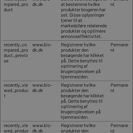
mpared_pro
dk.dk
at bestemme hvilke
nt
duct
produkter brugeren har
set. Disse oplysninger
tjener til at
markedsføre relaterede
produkter og optimere
annonceeffektivitet.
recently_co
www.bio-
Registrerer hvilke
Permane
mpared_pro
dk.dk
produkter den
nt
duct_previo
besøgende har klikket
us
på. Dette benyttes til
optimering af
brugeroplevelsen på
hjemmesiden.
recently_vie
www.bio-
Registrerer hvilke
Permane
wed_produc
dk.dk
produkter den
nt
t
besøgende har klikket
på. Dette benyttes til
optimering af
brugeroplevelsen på
hjemmesiden.
recently_vie
www.bio-
Registrerer hvilke
Permane
wed_produc
dk.dk
produkter den
nt