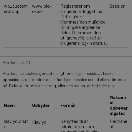
wp_custom
www.bio-
Registrerer om
Session
erGroup
dk.dk
brugeren er logget ind.
Dette giver
hjemmesiden mulighed
for at gøre afgrænse
dele af hjemmesiden
utilgængelig, alt efter
brugerens log-in status.
Præferencer (1)
Præference cookies gør det muligt for en hjemmeside at huske
oplysninger, der ændrer den måde hjemmesiden ser ud eller opfører sig
på. F.eks. dit foretrukne sprog, eller den region, du befinder dig i.
Maksim
al
Navn
Udbyder
Formål
opbevar
ingstid
klaviyoOnsit
Benyttes til at
Permane
Klaviyo
e
administrere, om
nt
brugeren har tilvalgt