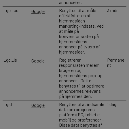
annoncører.
_gcl_au
Benyttes til at måle
3 mdr.
Google
effektiviteten af
hjemmesiden
marketing-indsats, ved
at måle på
konversionsraten på
hjemmesidens
annoncer på tværs af
hjemmesider.
_gcl_ls
Registrerer
Permane
Google
responsraten mellem
nt
brugeren og
hjemmesidens pop-up
annoncer - Dette
benyttes til at optimere
annoncernes relevans
på hjemmesiden.
_gid
Benyttes til at indsamle
1 dag
Google
data om brugerens
platform (PC, tablet el.
mobil) og præferencer -
Disse data benyttes af