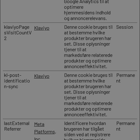
Google Analytics til at
optimere
hjemmesidens indhold
og annoncerelevans.
klaviyoPage
Denne cookie bruges til
Session
Klaviyo
sVisitCountV
at bestemme hvilke
2
produkter brugeren har
set. Disse oplysninger
tjener til at
markedsføre relaterede
produkter og optimere
annonceeffektivitet.
kl-post-
Denne cookie bruges til
Permane
Klaviyo
identificatio
at bestemme hvilke
nt
n-sync
produkter brugeren har
set. Disse oplysninger
tjener til at
markedsføre relaterede
produkter og optimere
annonceeffektivitet.
lastExternal
Identificere hvordan
Permane
Meta
Referrer
brugeren har tilgået
nt
Platforms,
siden ved at registrere
Inc.
hvilken hjemmeside