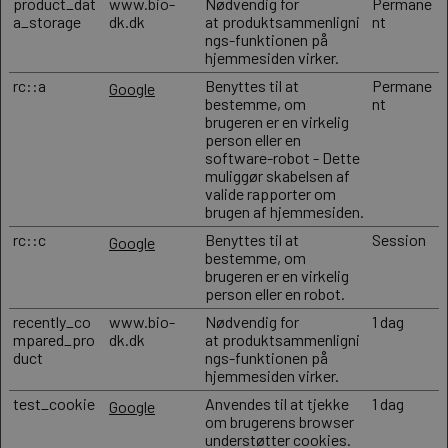
product_dat
www.bio-
Nødvendig for
Permane
a_storage
dk.dk
at produktsammenligni
nt
ngs-funktionen på
hjemmesiden virker.
rc::a
Benyttes til at
Permane
Google
bestemme, om
nt
brugeren er en virkelig
person eller en
software-robot - Dette
muliggør skabelsen af
valide rapporter om
brugen af hjemmesiden.
rc::c
Benyttes til at
Session
Google
bestemme, om
brugeren er en virkelig
person eller en robot.
recently_co
www.bio-
Nødvendig for
1 dag
mpared_pro
dk.dk
at produktsammenligni
duct
ngs-funktionen på
hjemmesiden virker.
test_cookie
Anvendes til at tjekke
1 dag
Google
om brugerens browser
understøtter cookies.