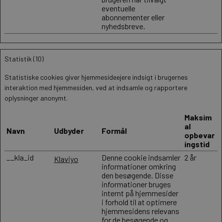
eventuelle
abonnementer eller
nyhedsbreve.
Statistik (10)
Statistiske cookies giver hjemmesideejere indsigt i brugernes
interaktion med hjemmesiden, ved at indsamle og rapportere
oplysninger anonymt.
Maksim
al
Navn
Udbyder
Formål
opbevar
ingstid
__kla_id
Denne cookie indsamler
2 år
Klaviyo
informationer omkring
den besøgende. Disse
informationer bruges
internt på hjemmesider
i forhold til at optimere
hjemmesidens relevans
for de besøgende og