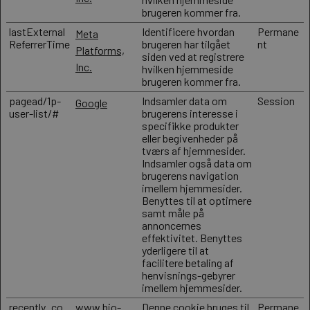
brugeren kommer fra.
lastExternal
Identificere hvordan
Permane
Meta
ReferrerTime
brugeren har tilgået
nt
Platforms,
siden ved at registrere
Inc.
hvilken hjemmeside
brugeren kommer fra.
pagead/1p-
Indsamler data om
Session
Google
user-list/#
brugerens interesse i
specifikke produkter
eller begivenheder på
tværs af hjemmesider.
Indsamler også data om
brugerens navigation
imellem hjemmesider.
Benyttes til at optimere
samt måle på
annoncernes
effektivitet. Benyttes
yderligere til at
facilitere betaling af
henvisnings-gebyrer
imellem hjemmesider.
recently_co
www.bio-
Denne cookie bruges til
Permane