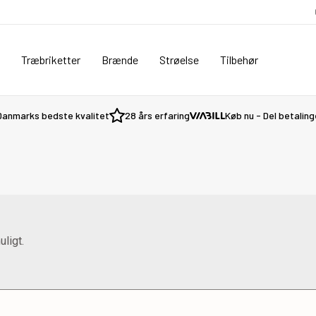
Træbriketter
Brænde
Strøelse
Tilbehør
Danmarks bedste kvalitet
28 års erfaring
Køb nu - Del betalin
uligt.