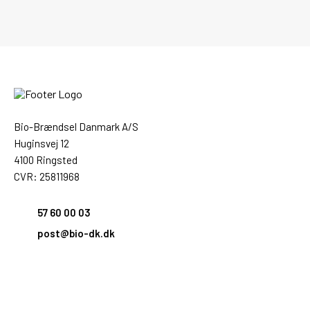
Bio-Brændsel Danmark A/S
Huginsvej 12
4100 Ringsted
CVR: 25811968
57 60 00 03
post@bio-dk.dk