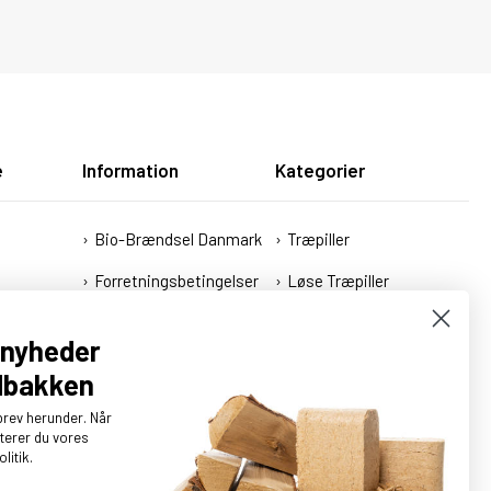
e
Information
Kategorier
Bio-Brændsel Danmark
Træpiller
Forretningsbetingelser
Løse Træpiller
Fortrydelsesret
Brænde
g nyheder
Cookies
Træbriketter
ndbakken
Strøelse
brev herunder. Når
pterer du vores
litik.