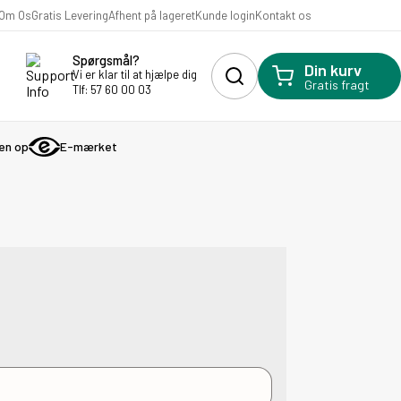
Kunde login
Om Os
Gratis Levering
Afhent på lageret
Kontakt os
Spørgsmål?
Din kurv
Vi er klar til at hjælpe dig
Gratis fragt
Tlf: 57 60 00 03
gen op
E-mærket