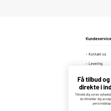
Kundeservic
Kontakt os
Levering
Afhentning
Få tilbud o
Åbningstider
direkte i i
Kundelogin
Tilmeld dig vores nyheds
du tilmelder dig acce
persondatapo