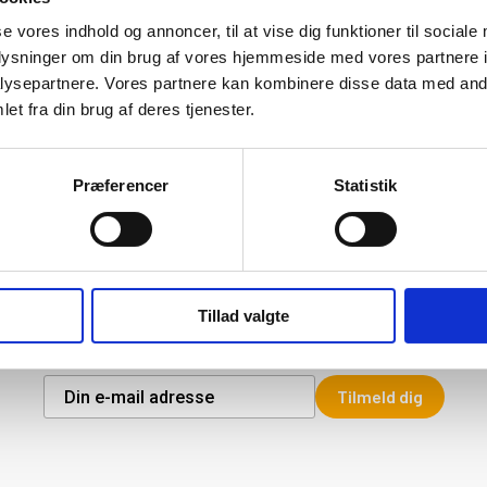
se vores indhold og annoncer, til at vise dig funktioner til sociale
oplysninger om din brug af vores hjemmeside med vores partnere i
ysepartnere. Vores partnere kan kombinere disse data med andr
et fra din brug af deres tjenester.
Præferencer
Statistik
Nyhedsbrev
de seneste nyheder fra Bio-Brændsel Danmark. Nyhedsbrevet sendes grati
ektronisk, og du kan altid afmelde igen via nyhedsbrevet. Når du tilmelder 
Tillad valgte
accepterer du vores
privatlivspolitik
Tilmeld dig