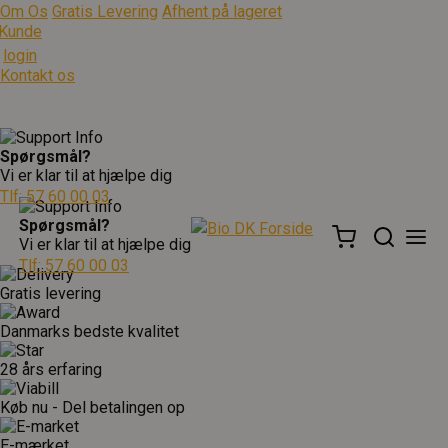
Om Os
Gratis Levering
Afhent på lageret
Kunde
login
Kontakt os
Spørgsmål?
Vi er klar til at hjælpe dig
Tlf: 57 60 00 03
Spørgsmål?
Vi er klar til at hjælpe dig
Tlf: 57 60 00 03
Gratis levering
Danmarks bedste kvalitet
28 års erfaring
Køb nu - Del betalingen op
E-mærket