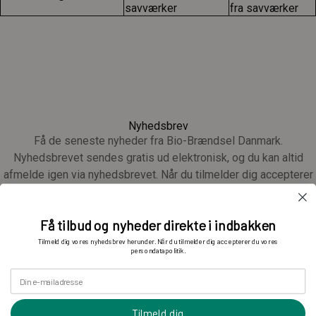
savværker
fra savværker
Nyhedsbrev
Få de seneste nyheder fra Bio-Brændsel Danmark.
Nyhedsbrevet sendes gratis ud elektronisk, og du kan altid
afmelde igen via nyhedsbrevet. Når du tilmelder dig accepterer
du vores
privatlivspolitik
Din e-mail adresse
Få tilbud og nyheder direkte i indbakken
Tilmeld dig vores nyhedsbrev herunder. Når du tilmelder dig accepterer du vores
persondatapolitik.
Tilmeld dig
Din e-mailadresse
Tilmeld dig