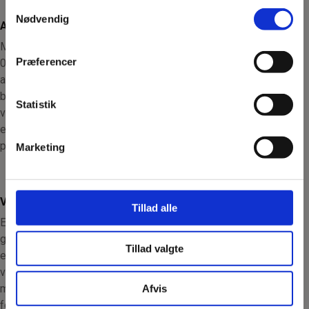
Samtykkevalg
Nødvendig
Askeprocent under 0,4%
Med en askeprocent under
Præferencer
0,4% sikrer vi minimal
askeproduktion, hvilket
betyder mindre
Statistik
vedligeholdelse og bedre
effektivitet, især i moderne
pilleovne og pillefyr.
Marketing
Vandindhold på 6-8%
Tillad alle
Et vandindhold mellem 6-8%
giver optimal forbrænding og
Tillad valgte
energiproduktion. For meget
vand sænker effektiviteten,
mens for lidt kan give ustabil
Afvis
forbrænding.