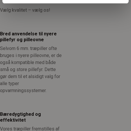
Vælg kvalitet – vælg os!
Bred anvendelse til nyere
pillefyr og pilleovne
Selvom 6 mm. træpiller ofte
bruges i nyere pilleovne, er de
også kompatible med både
små og store pillefyr. Dette
gør dem til et alsidigt valg for
alle typer
opvarmningssystemer.
Bæredygtighed og
effektivitet
Vores træpiller fremstilles af