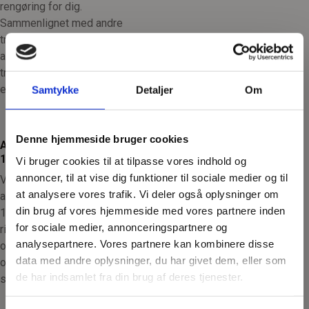
rengøring for dig.
Sammenlignet med andre
træpiller, der ofte har 3-5%
askeindhold, sikrer vores
træpiller en renere og mere
effektiv opvarmning.
Samtykke
Detaljer
Om
Denne hjemmeside bruger cookies
Askesmeltepunkt på
1400°C:
Vi bruger cookies til at tilpasse vores indhold og
annoncer, til at vise dig funktioner til sociale medier og til
Vores træpiller har et
at analysere vores trafik. Vi deler også oplysninger om
askesmeltepunkt på hele
din brug af vores hjemmeside med vores partnere inden
1400°C, hvilket reducerer
for sociale medier, annonceringspartnere og
risikoen for slagger i pilleovne
analysepartnere. Vores partnere kan kombinere disse
og pillefyr. Dette sikrer en ren
data med andre oplysninger, du har givet dem, eller som
og problemfri forbrænding,
de har indsamlet fra din brug af deres tjenester.
selv ved høj varme.