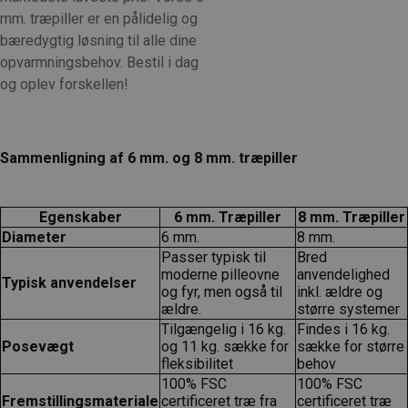
mm. træpiller er en pålidelig og
bæredygtig løsning til alle dine
opvarmningsbehov. Bestil i dag
og oplev forskellen!
Sammenligning af 6 mm. og 8 mm. træpiller
Egenskaber
6 mm. Træpiller
8 mm. Træpiller
Diameter
6 mm.
8 mm.
Passer typisk til
Bred
moderne pilleovne
anvendelighed
Typisk anvendelser
og fyr, men også til
inkl. ældre og
ældre.
større systemer
Tilgængelig i 16 kg.
Findes i 16 kg.
Posevægt
og 11 kg. sække for
sække for større
fleksibilitet
behov
100% FSC
100% FSC
Fremstillingsmateriale
certificeret træ fra
certificeret træ