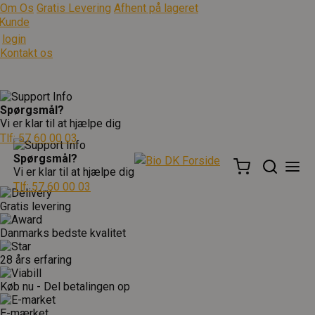
Om Os
Gratis Levering
Afhent på lageret
Kunde
login
Kontakt os
Spørgsmål?
Vi er klar til at hjælpe dig
Tlf: 57 60 00 03
Spørgsmål?
Vi er klar til at hjælpe dig
Tlf: 57 60 00 03
Gratis levering
Danmarks bedste kvalitet
28 års erfaring
Køb nu - Del betalingen op
E-mærket