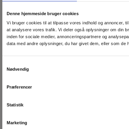
får du
værdi
på plads,
endnu
for
kan vi
Denne hjemmeside bruger cookies
mere
pengene.
endda
Vi bruger cookies til at tilpasse vores indhold og annoncer, til 
værdi
hjælpe
at analysere vores trafik. Vi deler også oplysninger om din
for
med vores
inden for sociale medier, annonceringspartnere og analysepa
pengene.
Læs mere
mobilenhed.
data med andre oplysninger, du har givet dem, eller som de ha
Læs mere
Læs mere
Samtykkevalg
Nødvendig
Præferencer
Statistik
Marketing