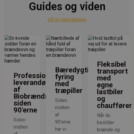
Guides og viden
Gå til vidensbasen
Fleksibel
Bæredygtig
transport
Professionel
fyring
med
leverandør
med
egne
af
træpiller
lastbiler
Biobrændsel
og
Siden
siden
chauffører
midten
90'erne
af
Når du
Siden
90'erne
bestiller
midten
har vi
brænde og