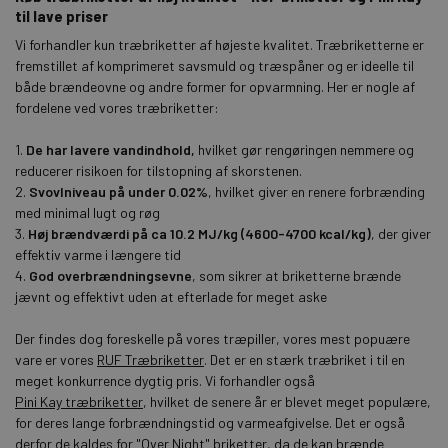
til lave priser
Vi forhandler kun træbriketter af højeste kvalitet. Træbriketterne er
fremstillet af komprimeret savsmuld og træspåner og er ideelle til
både brændeovne og andre former for opvarmning. Her er nogle af
fordelene ved vores træbriketter:
1.
De har lavere vandindhold,
hvilket gør rengøringen nemmere og
reducerer risikoen for tilstopning af skorstenen.
2.
Svovlniveau på under 0.02%
, hvilket giver en renere forbrænding
med minimal lugt og røg
3.
Høj brændværdi på ca 10.2 MJ/kg (4600-4700 kcal/kg)
, der giver
effektiv varme i længere tid
4.
God overbrændningsevne
, som sikrer at briketterne brænde
jævnt og effektivt uden at efterlade for meget aske
Der findes dog foreskelle på vores træpiller, vores mest popuære
vare er vores
RUF Træbriketter
. Det er en stærk træbriket i til en
meget konkurrence dygtig pris. Vi forhandler også
Pini Kay træbriketter
, hvilket de senere år er blevet meget populære,
for deres lange forbrændningstid og varmeafgivelse. Det er også
derfor de kaldes for "Over Night" briketter, da de kan brænde