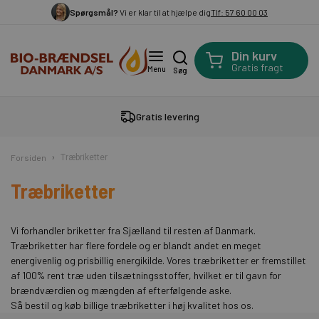
Spørgsmål?
Vi er klar til at hjælpe dig
Tlf: 57 60 00 03
Din kurv
Gratis fragt
Menu
Søg
Gratis levering
Forsiden
Træbriketter
Træbriketter
Vi forhandler briketter fra Sjælland til resten af Danmark.
Træbriketter har flere fordele og er blandt andet en meget
energivenlig og prisbillig energikilde. Vores træbriketter er fremstillet
af 100% rent træ uden tilsætningsstoffer, hvilket er til gavn for
brændværdien og mængden af efterfølgende aske.
Så bestil og køb billige træbriketter i høj kvalitet hos os.