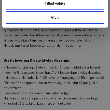
Tillad valgte
indhold af aske og fugt, hvilket garanterer en jævn forbrænding ved
hver anvendelse. Derimod kan almindeligt brænde variere meget i
kvalitet, hvilket kan have indflydelse på både effektiviteten og de
Afvis
samlede udgifter. Selvom højkvalitets, tørret pejsebrænde er mere
skånsomt mod miljøet end træbriketter, kræver det en korrekt
fyringsteknik for at sikre en ren forbrænding. Derudover tilbyder
pejsebrænde den karakteristiske knitrende lyd, som virkelig bidrager
til den hyggelige stemning omkring brændeovnen eller bålet.
Hvis du ønsker at købe brænde kan du finde dem
her
Gratis levering & dag-til-dag-levering
Vi leverer hurtigt og pålideligt, så du får dine træbriketter leveret
inden for 5 hverdage. Er du i hast? Vi tilbyder dag-til-dag-levering,
hvis du bestiller inden kl. 11.00 (ekstra fragtgebyr på 50 kr. per palle).
På den måde slipper du for at vente og kan hurtigt få gang i din
opvarmning.
Læs mere om vores leveringsmuligheder
her
.
Man kan også spare penge ved at afhente varene på vores lager i
Ringsted på Sjælland. Læs mere om dette
her
.