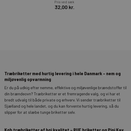
Pris ved sæk
32,00 kr.
Træbriketter med hurtig levering i hele Danmark – nem og
miljøvenlig opvarmning
Er du på udkig efter nemme, effektive og miljøvenlige brændstoffer til
din brændeovn? Træbriketter er et fremragende valg, og vi har et
bredt udvalg til både private og erhverv. Vi sender træbriketter til
Sjælland og hele landet, og du kan forvente hurtig levering, så du
slipper for at slæbe tunge briketter selv.
Køb træbriketter af høj kvalitet – RUF briketter og Pini Kay