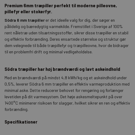
Premium 6mm træpiller perfekt til moderne pilleovne,
pillefyr eller stokerfyr.
Södra 6 mm træpiller
er det ideelle valg for dig, der søger en
pålidelig og bæredygtig varmekilde. Fremstillet i Sverige af 100%
rent nåletræ uden tilsætningsstoffer, sikrer disse træpiller en stabil
og effektiv forbrænding.
Deres ensartede størrelse og struktur gør
dem velegnede til både træpillefyr og træpilleovne, hvor de bidrager
til en problemfri drift og minimal vedligeholdelse.
Södra træpiller har høj brændværdi og lavt askeindhold
Med en brændværdi på mindst 4,8 kWh/kg og et askeindhold under
0,5%, leverer Södra 6 mm træpiller en effektiv varmeproduktion med
minimal aske.
Dette reducerer behovet for rengøring og forlænger
levetiden på dit varmesystem.
Det høje askesmeltepunkt på over
1400°C minimerer risikoen for slagger, hvilket sikrer en ren og effektiv
forbrænding.
Specifikationer