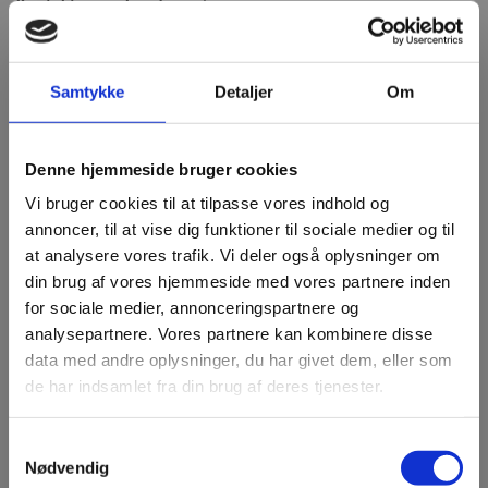
Kontakt vores kundeservice
Har du spørgsmål til vores træpiller 6 mm, eller ønsker du hjælp
til at gennemføre din bestilling? Så er du altid velkommen til at
Samtykke
Detaljer
Om
kontakte vores kundeservice alle hverdage fra kl. 08.00 til kl.
16.00. Vores kundeservice kan kontaktes på tlf.
32 13 33 73
eller
skriftligt via vores kontaktformular eller
Denne hjemmeside bruger cookies
info@dalmosebraende.dk
. Ved skriftlige forespørgsler svarer vi
hurtigst muligt.
Vi bruger cookies til at tilpasse vores indhold og
annoncer, til at vise dig funktioner til sociale medier og til
at analysere vores trafik. Vi deler også oplysninger om
din brug af vores hjemmeside med vores partnere inden
for sociale medier, annonceringspartnere og
analysepartnere. Vores partnere kan kombinere disse
data med andre oplysninger, du har givet dem, eller som
Guides og viden
de har indsamlet fra din brug af deres tjenester.
Gå til vidensbasen
Samtykkevalg
Nødvendig