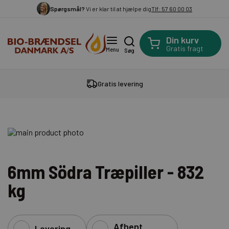
Spørgsmål?
Vi er klar til at hjælpe dig
Tlf: 57 60 00 03
Din kurv
Gratis fragt
Menu
Søg
Gratis levering
6mm Södra Træpiller - 832
kg
Afhent
Levering