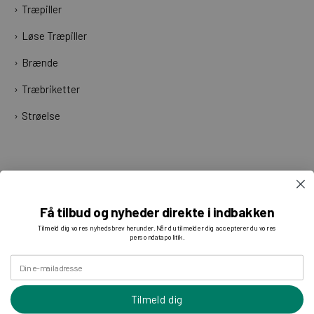
Træpiller
Løse Træpiller
Brænde
Træbriketter
Strøelse
Få tilbud og nyheder direkte i indbakken
Tilmeld dig vores nyhedsbrev herunder. Når du tilmelder dig accepterer du vores
persondatapolitik.
Din e-mailadresse
Tilmeld dig