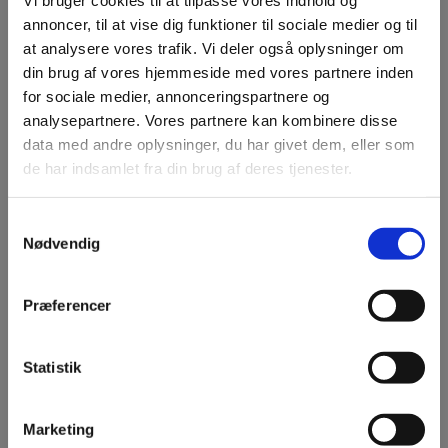
Vi bruger cookies til at tilpasse vores indhold og
annoncer, til at vise dig funktioner til sociale medier og til
at analysere vores trafik. Vi deler også oplysninger om
din brug af vores hjemmeside med vores partnere inden
for sociale medier, annonceringspartnere og
Professionel leverandør af
analysepartnere. Vores partnere kan kombinere disse
Biobrændsel siden 90'erne
data med andre oplysninger, du har givet dem, eller som
de har indsamlet fra din brug af deres tjenester.
Siden midten af 90'erne har vi forsynet danske hjem
med biobrændsel af høj kvalitet. Vi tilbyder et bredt
udvalg af produkter, og med vores mængderabatter
Samtykkevalg
får du endnu mere værdi for pengene.
Nødvendig
Læs mere
Præferencer
Statistik
Marketing