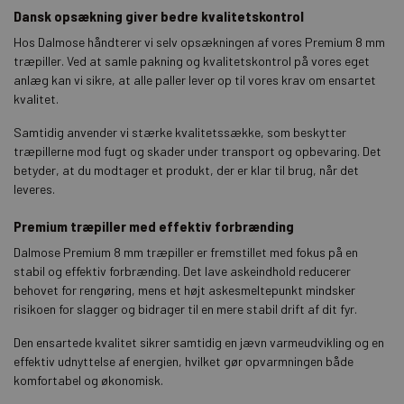
Dansk opsækning giver bedre kvalitetskontrol
Hos Dalmose håndterer vi selv opsækningen af vores Premium 8 mm
træpiller. Ved at samle pakning og kvalitetskontrol på vores eget
anlæg kan vi sikre, at alle paller lever op til vores krav om ensartet
kvalitet.
Samtidig anvender vi stærke kvalitetssække, som beskytter
træpillerne mod fugt og skader under transport og opbevaring. Det
betyder, at du modtager et produkt, der er klar til brug, når det
leveres.
Premium træpiller med effektiv forbrænding
Dalmose Premium 8 mm træpiller er fremstillet med fokus på en
stabil og effektiv forbrænding. Det lave askeindhold reducerer
behovet for rengøring, mens et højt askesmeltepunkt mindsker
risikoen for slagger og bidrager til en mere stabil drift af dit fyr.
Den ensartede kvalitet sikrer samtidig en jævn varmeudvikling og en
effektiv udnyttelse af energien, hvilket gør opvarmningen både
komfortabel og økonomisk.