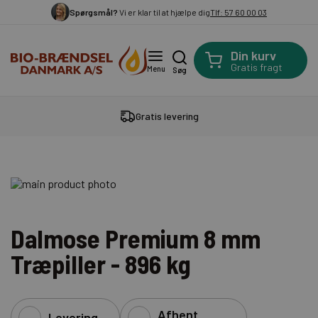
Spørgsmål?
Vi er klar til at hjælpe dig
Tlf: 57 60 00 03
Din kurv
Gratis fragt
Menu
Søg
Gratis levering
Dalmose Premium 8 mm
Træpiller - 896 kg
Afhent
Levering