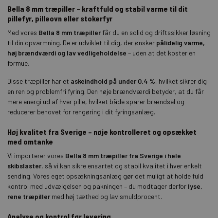
Bella 8 mm træpiller – kraftfuld og stabil varme til dit
pillefyr, pilleovn eller stokerfyr
Med vores
Bella 8 mm træpiller
får du en solid og driftssikker løsning
til din opvarmning. De er udviklet til dig, der ønsker
pålidelig varme,
høj brændværdi og lav vedligeholdelse
– uden at det koster en
formue.
Disse træpiller har et
askeindhold på under 0,4 %
, hvilket sikrer dig
en ren og problemfri fyring. Den høje brændværdi betyder, at du får
mere energi ud af hver pille, hvilket både sparer brændsel og
reducerer behovet for rengøring i dit fyringsanlæg.
Høj kvalitet fra Sverige – nøje kontrolleret og opsækket
med omtanke
Vi importerer vores
Bella 8 mm træpiller fra Sverige i hele
skibslaster
, så vi kan sikre ensartet og stabil kvalitet i hver enkelt
sending. Vores eget opsækningsanlæg gør det muligt at holde fuld
kontrol med udvælgelsen og pakningen – du modtager derfor
lyse,
rene træpiller
med høj tæthed og lav smuldprocent.
Analyse og kontrol før levering