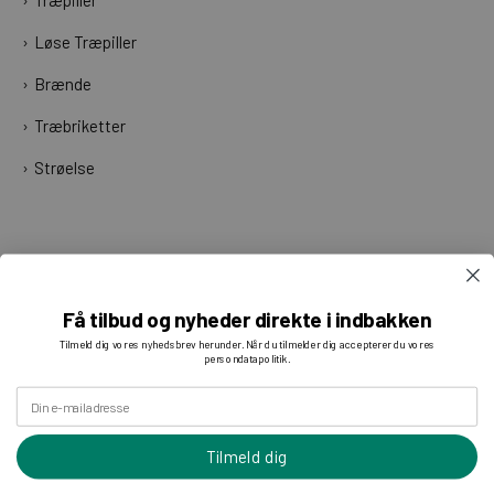
Løse Træpiller
Brænde
Træbriketter
Strøelse
Få tilbud og nyheder direkte i indbakken
Tilmeld dig vores nyhedsbrev herunder. Når du tilmelder dig accepterer du vores
persondatapolitik.
Din e-mailadresse
Tilmeld dig