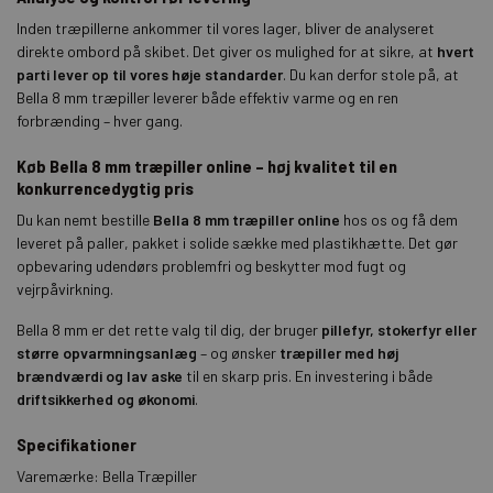
Inden træpillerne ankommer til vores lager, bliver de analyseret
direkte ombord på skibet. Det giver os mulighed for at sikre, at
hvert
parti lever op til vores høje standarder
. Du kan derfor stole på, at
Bella 8 mm træpiller leverer både effektiv varme og en ren
forbrænding – hver gang.
Køb Bella 8 mm træpiller online – høj kvalitet til en
konkurrencedygtig pris
Du kan nemt bestille
Bella 8 mm træpiller online
hos os og få dem
leveret på paller, pakket i solide sække med plastikhætte. Det gør
opbevaring udendørs problemfri og beskytter mod fugt og
vejrpåvirkning.
Bella 8 mm er det rette valg til dig, der bruger
pillefyr, stokerfyr eller
større opvarmningsanlæg
– og ønsker
træpiller med høj
brændværdi og lav aske
til en skarp pris. En investering i både
driftsikkerhed og økonomi
.
Specifikationer
Varemærke: Bella Træpiller