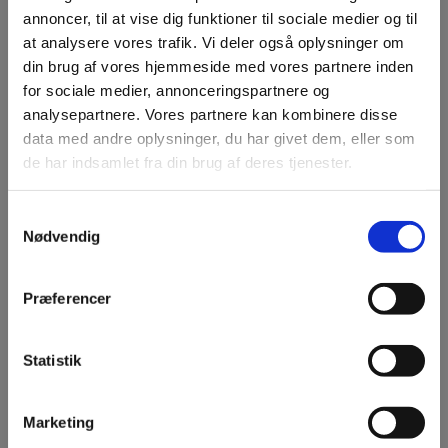
pallen i plast.
annoncer, til at vise dig funktioner til sociale medier og til
at analysere vores trafik. Vi deler også oplysninger om
din brug af vores hjemmeside med vores partnere inden
Kontakt vores kundeservice
for sociale medier, annonceringspartnere og
Har du spørgsmål til vores træpiller 6 mm, eller ønsker du hjælp
analysepartnere. Vores partnere kan kombinere disse
til at gennemføre din bestilling? Så er du altid velkommen til at
data med andre oplysninger, du har givet dem, eller som
kontakte vores kundeservice alle hverdage fra kl. 08.00 til kl.
de har indsamlet fra din brug af deres tjenester.
16.00. Vores kundeservice kan kontaktes på tlf.
32 13 33 73
eller
skriftligt via vores kontaktformular eller
Samtykkevalg
info@dalmosebraende.dk
. Ved skriftlige forespørgsler svarer vi
Nødvendig
hurtigst muligt.
Præferencer
Statistik
Guides og viden
Marketing