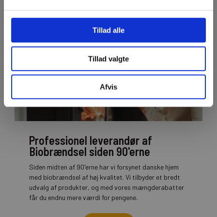
Gå til vidensbasen
Tillad alle
Tillad valgte
Afvis
Professionel leverandør af
Biobrændsel siden 90'erne
Siden midten af 90'erne har vi forsynet danske hjem
med biobrændsel af høj kvalitet. Vi tilbyder et bredt
udvalg af produkter, og med vores mængderabatter
får du endnu mere værdi for pengene.