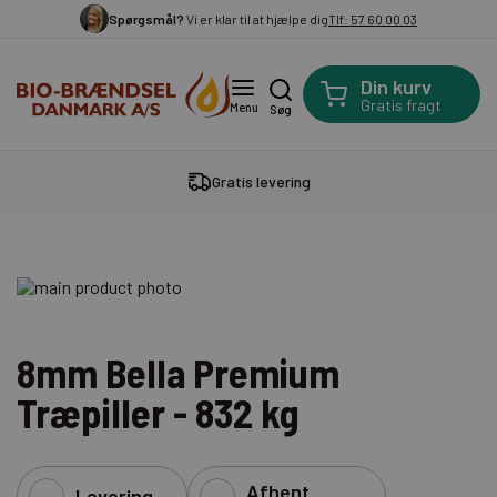
Spørgsmål?
Vi er klar til at hjælpe dig
Tlf: 57 60 00 03
Din kurv
Gratis fragt
Menu
Søg
Gratis levering
8mm Bella Premium
Træpiller - 832 kg
Afhent
Levering