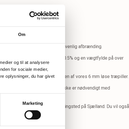
Om
sse træpiller opnår en ren og miljøvenlig afbrænding.
 at have en askeprocent på under 0.5% og en vægtfylde på over
 medier og til at analysere
nden for sociale medier,
 gør at vi kan stå inde for kvaliteten af vores 6 mm løse træpiller.
e oplysninger, du har givet
at fyre med træpiller på, da det ikke er nødvendigt med
Marketing
er afhente det på vores lager i Ringsted på Sjælland. Du vil også