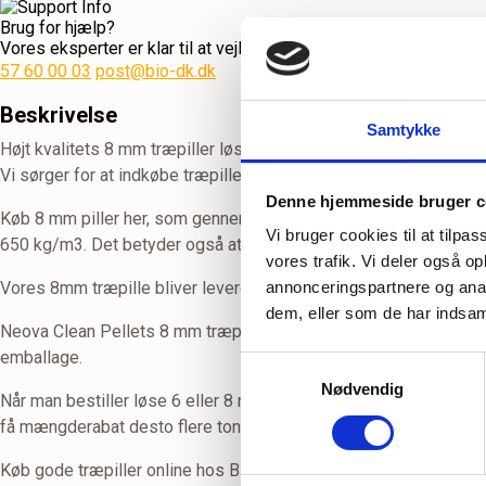
Brug for hjælp?
Vores eksperter er klar til at vejlede og hjælpe dig med dine s
57 60 00 03
post@bio-dk.dk
Beskrivelse
Samtykke
Højt kvalitets 8 mm træpiller løs vægt fra Neova Clean Pellets 
Vi sørger for at indkøbe træpiller i god kvalitet, hvor vi kan sik
Denne hjemmeside bruger c
Køb 8 mm piller her, som gennem grundig kontrol og behandling a
Vi bruger cookies til at tilpas
650 kg/m3. Det betyder også at man får en træpille som brænde
vores trafik. Vi deler også 
Vores 8mm træpille bliver leveret på vores lager direkte fra skib, 
annonceringspartnere og anal
dem, eller som de har indsaml
Neova Clean Pellets 8 mm træpiller bruges hovedsageligt til pill
emballage.
Samtykkevalg
Nødvendig
Når man bestiller løse 6 eller 8 mm piller levering hos os, kan 
få mængderabat desto flere tons træpiller man bestiller. Vi lev
Køb gode træpiller online hos Bio Brændsel Danmark.