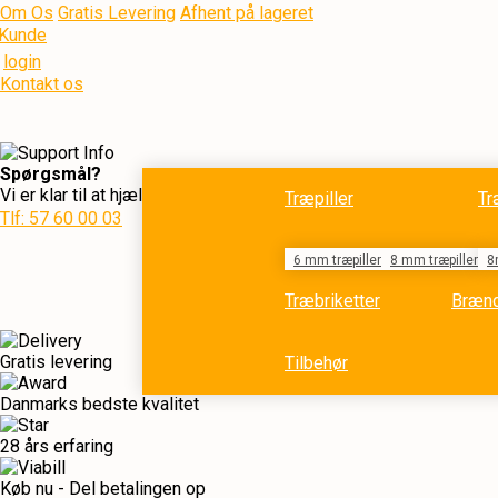
Om Os
Gratis Levering
Afhent på lageret
Kunde
login
Kontakt os
Spørgsmål?
Vi er klar til at hjælpe dig
Træpiller
Tr
Tlf: 57 60 00 03
6 mm træpiller
8 mm træpiller
8
Træbriketter
Bræn
Gratis levering
Tilbehør
Danmarks bedste kvalitet
28 års erfaring
Køb nu - Del betalingen op