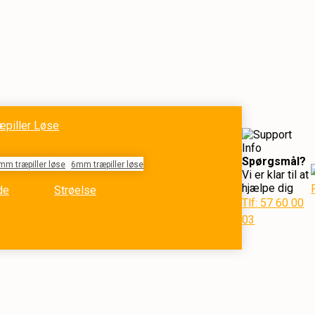
æpiller Løse
Spørgsmål?
mm træpiller løse
6mm træpiller løse
Vi er klar til at
hjælpe dig
de
Strøelse
Tlf: 57 60 00
03