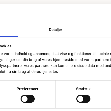
pørgsmål. Kundeservice er åben alle hverdage 8:00 - 16:00
Detaljer
på
under 0.4 % aske!
re en ensartet kvalitet til vores kunder. Det betyder at man med di
ookies
ltid er fine og lyse og har en høj brændværdi. Det opnår vi ved
se vores indhold og annoncer, til at vise dig funktioner til sociale
r længere end andre træpiller.
oplysninger om din brug af vores hjemmeside med vores partnere i
så vi har kontrol over pillens vej fra træpillefabrikken til os. Det
ysepartnere. Vores partnere kan kombinere disse data med andr
et fra din brug af deres tjenester.
eovne og pillefyr. Det er også en af de mest miljøvenlige måder 
Præferencer
Statistik
man enten vælge at få dem leveret med blæsebil, få dem tippet ell
erer vores 8 mm træpiller med egen blæsebil.