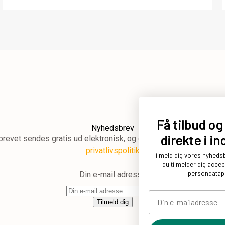
Få tilbud o
Nyhedsbrev
direkte i i
vet sendes gratis ud elektronisk, og du kan altid afmelde igen 
privatlivspolitik
Tilmeld dig vores nyheds
du tilmelder dig acce
persondatapo
Din e-mail adresse
Din e-mailadresse
Tilmeld dig