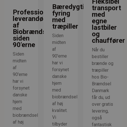
Fleksibel
Bæredygtig
transport
Professionel
fyring
med
leverandør
med
egne
af
træpiller
lastbiler
Biobrændsel
og
Siden
siden
chauffører
midten
90'erne
af
Når du
Siden
90'erne
bestiller
midten
har vi
brænde og
af
forsynet
træpiller
90'erne
danske
hos Bio-
har vi
hjem
Brændsel
forsynet
med
Danmark
danske
biobrændsel
får du, ud
hjem
af høj
over gratis
med
kvalitet.
levering,
biobrændsel
Vi
også
af høj
tilbyder
fantastisk