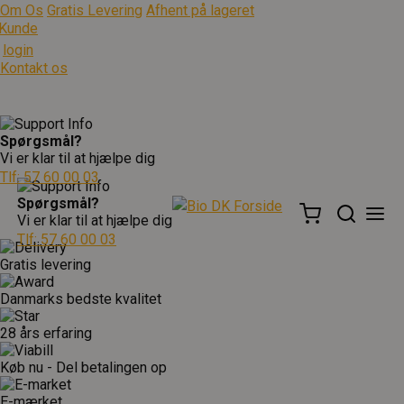
Om Os
Gratis Levering
Afhent på lageret
Kunde
login
Kontakt os
Spørgsmål?
Vi er klar til at hjælpe dig
Tlf: 57 60 00 03
Spørgsmål?
Vi er klar til at hjælpe dig
Tlf: 57 60 00 03
Gratis levering
Danmarks bedste kvalitet
28 års erfaring
Køb nu - Del betalingen op
E-mærket