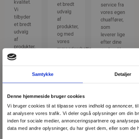
kvalitet.
et bredt
service fra
Vi
udvalg
vores egen
tilbyder
af
chuaffører,
et bredt
produkter,
som
udvalg
og med
leverer lige
af
vores
efter dine
produkter,
mængderabatter
ønsker. Har
og med
får du
du brug for
vores
endnu
hjælp til at
mængderabatter
mere
få pallerne
Samtykke
Detaljer
får du
værdi
på plads,
endnu
for
kan vi
mere
pengene.
endda
Denne hjemmeside bruger cookies
værdi
hjælpe
Vi bruger cookies til at tilpasse vores indhold og annoncer, til 
for
med vores
at analysere vores trafik. Vi deler også oplysninger om din
pengene.
Læs mere
mobilenhed.
inden for sociale medier, annonceringspartnere og analysepa
Læs mere
data med andre oplysninger, du har givet dem, eller som de ha
Læs mere