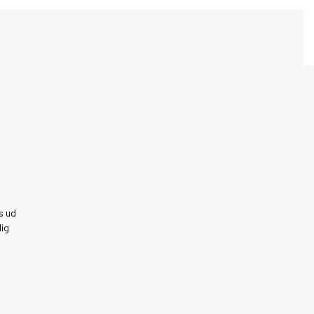
s ud
dig