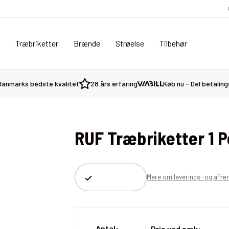
Træbriketter
Brænde
Strøelse
Tilbehør
Danmarks bedste kvalitet
28 års erfaring
Køb nu - Del betalin
RUF Træbriketter 1 P
Afhent
Mere om leverings- og afhe
Antal:
Pris ved sæk