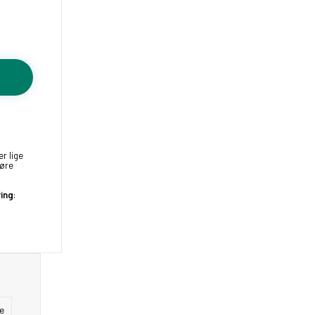
er lige
køre
ring
:
e