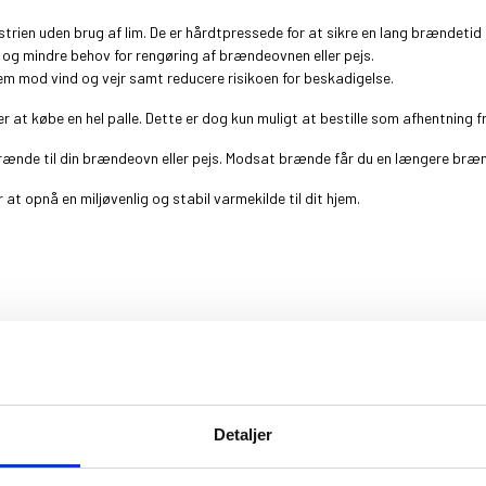
strien uden brug af lim. De er hårdtpressede for at sikre en lang brændeti
d og mindre behov for rengøring af brændeovnen eller pejs.
dem mod vind og vejr samt reducere risikoen for beskadigelse.
 at købe en hel palle. Dette er dog kun muligt at bestille som afhentning f
ig brænde til din brændeovn eller pejs. Modsat brænde får du en længere b
t opnå en miljøvenlig og stabil varmekilde til dit hjem.
________________________
________________________
Detaljer