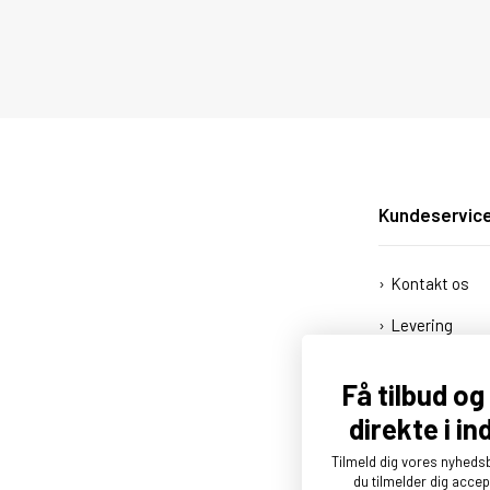
Kundeservic
Kontakt os
Levering
Afhentning
Få tilbud o
Åbningstider
direkte i i
Kundelogin
Tilmeld dig vores nyheds
du tilmelder dig acce