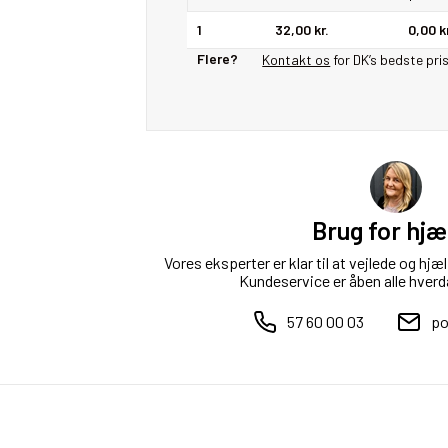
1
32,00 kr.
0,00 k
Flere?
Kontakt os
for DK’s bedste pri
Brug for hjæ
Vores eksperter er klar til at vejlede og hj
Kundeservice er åben alle hverd
57 60 00 03
po