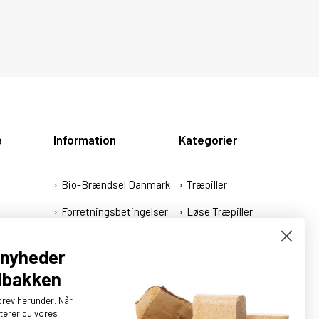
e
Information
Kategorier
Bio-Brændsel Danmark
Træpiller
Forretningsbetingelser
Løse Træpiller
Fortrydelsesret
Brænde
g nyheder
Cookies
Træbriketter
ndbakken
Strøelse
brev herunder. Når
pterer du vores