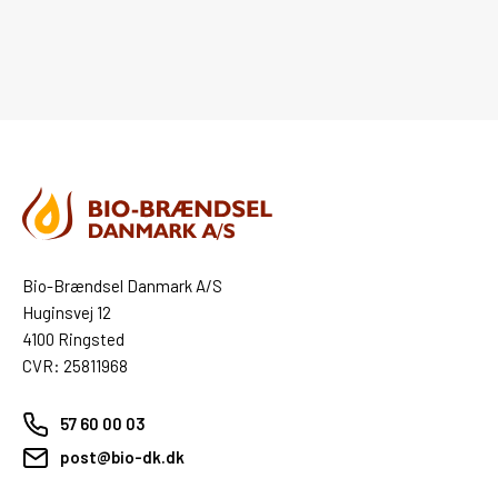
Bio-Brændsel Danmark A/S
Huginsvej 12
4100 Ringsted
CVR: 25811968
57 60 00 03
post@bio-dk.dk