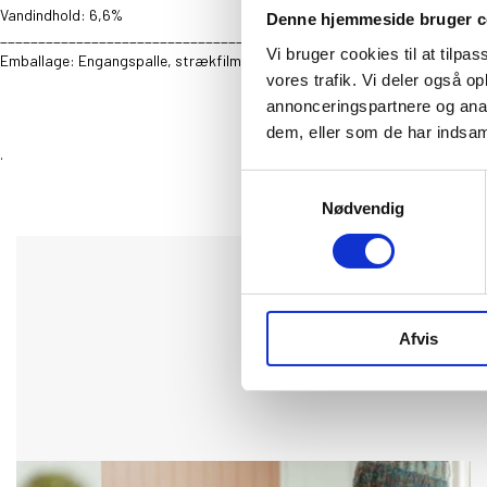
Vandindhold: 6,6%
Denne hjemmeside bruger c
________________________________________________________________
Vi bruger cookies til at tilpas
Emballage: Engangspalle, strækfilm og plastik.
vores trafik. Vi deler også 
annonceringspartnere og anal
dem, eller som de har indsaml
.
Samtykkevalg
Nødvendig
Afvis