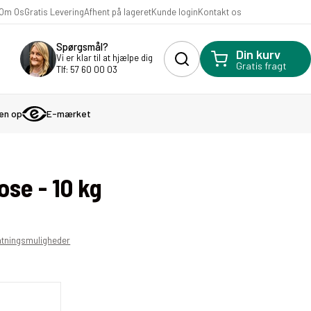
Kunde login
Om Os
Gratis Levering
Afhent på lageret
Kontakt os
Spørgsmål?
Din kurv
Vi er klar til at hjælpe dig
Gratis fragt
Tlf: 57 60 00 03
gen op
E-mærket
ose - 10 kg
ntningsmuligheder