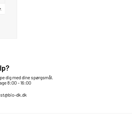
r.
s
lp?
ælpe dig med dine spørgsmål.
age 8:00 - 16:00
st@bio-dk.dk