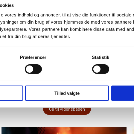
ookies
________________________
se vores indhold og annoncer, til at vise dig funktioner til sociale
oplysninger om din brug af vores hjemmeside med vores partnere i
ysepartnere. Vores partnere kan kombinere disse data med andr
et fra din brug af deres tjenester.
Præferencer
Statistik
Guides og viden
Tillad valgte
Gå til vidensbasen