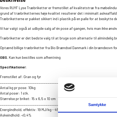
Vores RUYF Lyse Træbriketter er fremstillet af kvalitetstræ fra møbelindu
grund af træbriketternes høje kvalitet resulterer det i minimalt askeaffal
Træbriketterne er pakket sikkert ind i plastik på en palle for at beskytte 
Vi har valgt også at udbyde salg af én pose af gangen, hvis man ikke ønsker
Træbriketter er det bedste valg til at bruge som alternativ til almindel
Optænd billige træbriketter fra Bio Brændsel Danmark i din brændeovn for a
OBS.
Kan kun bestilles som afhentning
Specifikationer:
Fremstillet af: Gran og fyr
________________________________________________________________
Antal kg pr pose: 10kg
Antal poser: 1 stk.
Størrelse pr briket: 15 x 6,5 x 10 cm
________________________________________________________________
Samtykke
Energiindhold, effektiv: 19 MJ/kg - 4500 kcal/kg - 5,3 kWh/kg
Askeindhold: <0,4%