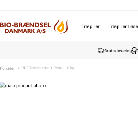
Træpiller
Træpiller Løse
Gratis levering
Forsiden
RUF Træbriketter 1 Pose - 10 kg