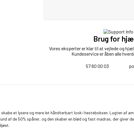
Brug for hjæ
Vores eksperter er klar til at vejlede og hj
Kundeservice er åben alle hverd
57 60 00 03
po
abe et lysere og mere let håndterbart look i hesteboksen. Lugten af ammoni
rund af de 50% spåner, og den skaber en blød og fast madras, der giver den
jøet.