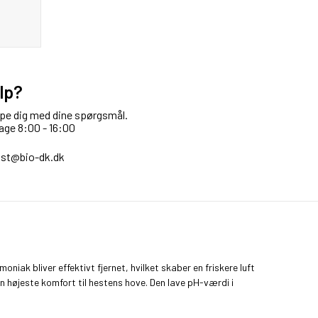
lp?
ælpe dig med dine spørgsmål.
age 8:00 - 16:00
st@bio-dk.dk
ak bliver effektivt fjernet, hvilket skaber en friskere luft
 højeste komfort til hestens hove. Den lave pH-værdi i