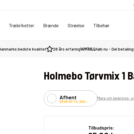
Træbriketter
Brænde
Strøelse
Tilbehør
Danmarks bedste kvalitet
28 års erfaring
Køb nu - Del betalin
Holmebo Tørvmix 1 Ba
Afhent
Mere om leverings- o
SPAR OP TIL 300,-
Tilbudspris