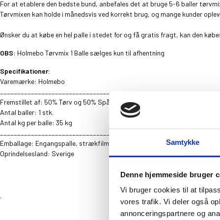
For at etablere den bedste bund, anbefales det at bruge 5-6 baller tørvmix 
Tørvmixen kan holde i månedsvis ved korrekt brug, og mange kunder opleve
Ønsker du at købe en hel palle i stedet for og få gratis fragt, kan den køb
OBS
: Holmebo Tørvmix 1 Balle sælges kun til afhentning
Specifikationer:
Varemærke: Holmebo
________________________________________________________________
Fremstillet af: 50% Tørv og 50% Spåner
Antal baller: 1 stk.
Antal kg per balle: 35 kg
________________________________________________________________
Samtykke
Emballage: Engangspalle, strækfilm og plastik topdække
Oprindelsesland: Sverige
Denne hjemmeside bruger c
Vi bruger cookies til at tilpas
.
vores trafik. Vi deler også 
annonceringspartnere og anal