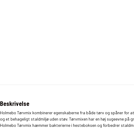
Beskrivelse
Holmebo Tørvmix kombinerer egenskaberne fra både tørv og spåner for at sk
og et behageligt staldmiljø uden støv. Tørvmixen har en høj sugeevne på g
Holmebo Tørvmix hæmmer bakterierne i hesteboksen og forbedrer staldmil