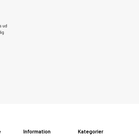
s ud
dig
e
Information
Kategorier