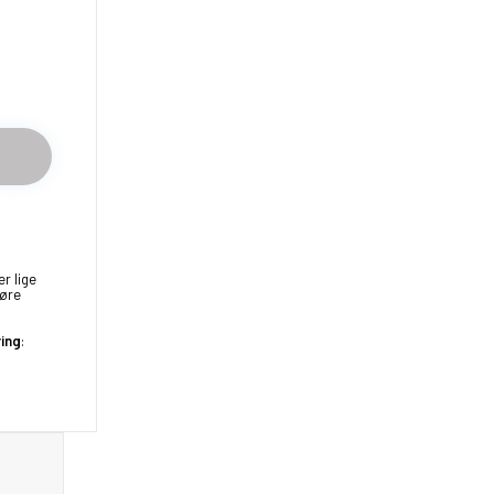
er lige
køre
ring
: