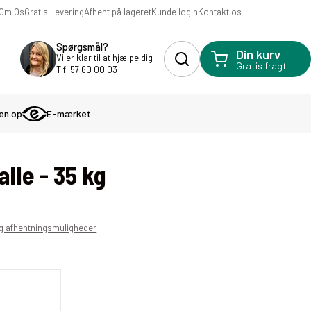
Kunde login
Om Os
Gratis Levering
Afhent på lageret
Kontakt os
Spørgsmål?
Din kurv
Vi er klar til at hjælpe dig
Gratis fragt
Tlf: 57 60 00 03
gen op
E-mærket
lle - 35 kg
g afhentningsmuligheder