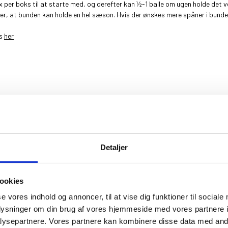
per boks til at starte med, og derefter kan ½-1 balle om ugen holde det ved
r, at bunden kan holde en hel sæson. Hvis der ønskes mere spåner i bunde
es
her
________________________
________________________
Detaljer
ookies
se vores indhold og annoncer, til at vise dig funktioner til sociale
oplysninger om din brug af vores hjemmeside med vores partnere i
ysepartnere. Vores partnere kan kombinere disse data med andr