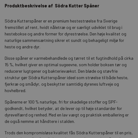
Produktbeskrivelse af Södra Kutter Spåner
Södra Kutterspåner er en premium hestestrøelse fra Sverige
fremstillet af rent, hvidt nåletræ og er særligt udviklet til brug i
hestebokse og andre former for dyrestrøelse. Den høje kvalitet og
naturlige sammensætning sikrer et sundt og behageligt miljø for
heste og andre dyr.
Disse spåner er varmebehandlede og tørret til et fugtindhold på cirka
15 %, hvilket giver en optimal sugeevne, som holder boksen tør og
reducerer lugtgener og bakterievækst. Den bløde og støvfrie
struktur gør Södra Kutterspåner ideel som strøelse til både heste,
fjerkræ og smådyr, og beskytter samtidig dyrenes luftveje og
hovhelbred.
Spånerne er 100 % naturlige, fri for skadelige stoffer og SPF-
godkendt, hvilket betyder, at de lever op til høje standarder for
dyrevelfærd og renhed. Med en lav vægt og praktisk emballering er
de også nemme at håndtere i stalden.
Trods den kompromisløse kvalitet fås Södra Kutterspåner til en pris,