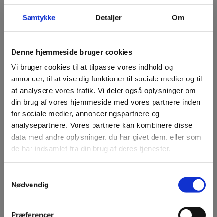
Fremstillet af: Södra
Samtykke
Detaljer
Om
Antal baller per palle: 21 stk.
Antal kg per balle: ca. 23 kg
___________________________________________________________
Denne hjemmeside bruger cookies
_____________________________
Fugtindhold: ca. 15%
Vi bruger cookies til at tilpasse vores indhold og
Materiale: Rent hvidt nåletræ
annoncer, til at vise dig funktioner til sociale medier og til
Godkendelse: SPF-Godkendt
at analysere vores trafik. Vi deler også oplysninger om
Oprindelsesland: Sverige
din brug af vores hjemmeside med vores partnere inden
___________________________________________________________
for sociale medier, annonceringspartnere og
_____________________________
analysepartnere. Vores partnere kan kombinere disse
Emballage: Engangspalle og strækfilm
data med andre oplysninger, du har givet dem, eller som
de har indsamlet fra din brug af deres tjenester.
.
Samtykkevalg
Nødvendig
Præferencer