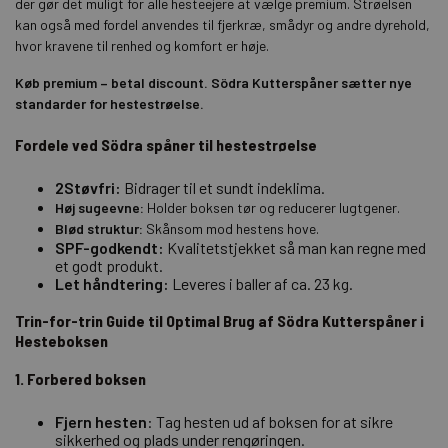
der gør det muligt for alle hesteejere at vælge premium. Strøelsen
kan også med fordel anvendes til fjerkræ, smådyr og andre dyrehold,
hvor kravene til renhed og komfort er høje.
Køb premium – betal discount. Södra Kutterspåner sætter nye
standarder for hestestrøelse.
Fordele ved Södra spåner til hestestrøelse
2Støvfri:
Bidrager til et sundt indeklima.
Høj sugeevne:
Holder boksen tør og reducerer lugtgener.
Blød struktur:
Skånsom mod hestens hove.
SPF-godkendt:
Kvalitetstjekket så man kan regne med
et godt produkt.
Let håndtering:
Leveres i baller af ca. 23 kg.
Trin-for-trin Guide til Optimal Brug af Södra Kutterspåner i
Hesteboksen
1. Forbered boksen
Fjern hesten
:
Tag hesten ud af boksen for at sikre
sikkerhed og plads under rengøringen.