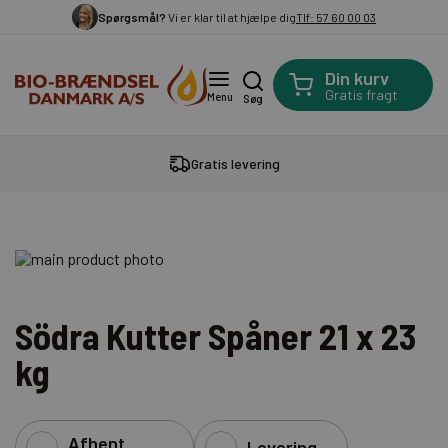
Spørgsmål?
Vi er klar til at hjælpe dig
Tlf: 57 60 00 03
Din kurv
Gratis fragt
Menu
Søg
Gratis levering
Södra Kutter Spåner 21 x 23
kg
Afhent
Levering