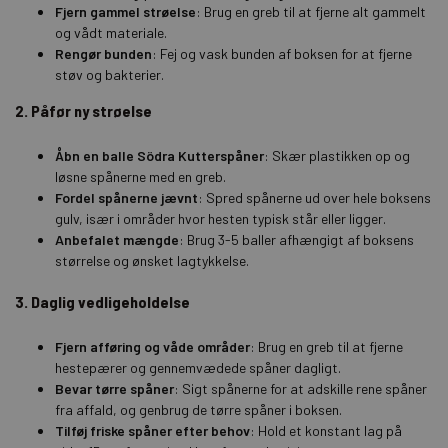
Fjern gammel strøelse
:
Brug en greb til at fjerne alt gammelt
og vådt materiale.
Rengør bunden
:
Fej og vask bunden af boksen for at fjerne
støv og bakterier.
2. Påfør ny strøelse
Åbn en balle Södra Kutterspåner
:
Skær plastikken op og
løsne spånerne med en greb.
Fordel spånerne jævnt
:
Spred spånerne ud over hele boksens
gulv, især i områder hvor hesten typisk står eller ligger.
Anbefalet mængde
:
Brug 3-5 baller afhængigt af boksens
størrelse og ønsket lagtykkelse.
3. Daglig vedligeholdelse
Fjern afføring og våde områder
:
Brug en greb til at fjerne
hestepærer og gennemvædede spåner dagligt.
Bevar tørre spåner
:
Sigt spånerne for at adskille rene spåner
fra affald, og genbrug de tørre spåner i boksen.
Tilføj friske spåner efter behov
:
Hold et konstant lag på