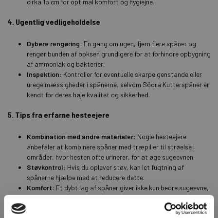
cirka 15 cm for optimal komfort og hygiejne.
4. Ugentlig vedligeholdelse
Dybere rengøring
:
En gang om ugen, fjern flere spåner og
rengør bunden af boksen grundigere for at forhindre opbygning
af ammoniak og bakterier.
Inspektion
:
Kontroller for eventuelle skarpe genstande eller
uregelmæssigheder i spånerne, selvom Södra Kutterspåner er
kendt for deres høje kvalitet og sikkerhed.
5. Tips fra erfarne hesteejere
Kombination med andre materialer
:
Nogle hesteejere
anbefaler at kombinere spåner med træpiller til strøelse i
områder, hvor hesten ofte urinerer, for at øge sugeevnen.
Støvkontrol
:
Hvis du oplever støv, kan let fugtning af
spånerne hjælpe med at reducere dette.
Komfort
:
Et dybt lag af spåner giver ikke kun bedre sugeevne,
men også øget komfort for hesten, hvilket kan føre til bedre
hvile og trivsel.
Specifikationer for Södra Spåner