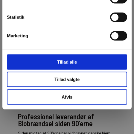
Guides og viden
Statistik
Gå til vidensbasen
Marketing
Tillad alle
Tillad valgte
Afvis
Professionel leverandør af
Biobrændsel siden 90'erne
Siden midten af 90'erne har vi forsynet danske hjem