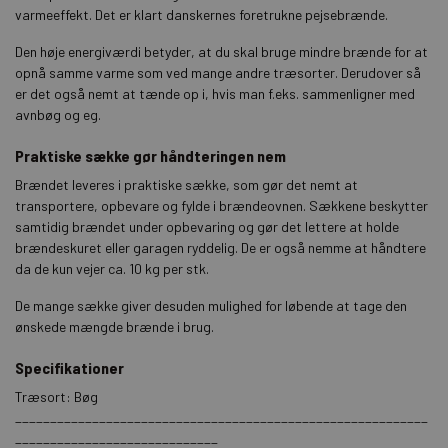
varmeeffekt. Det er klart danskernes foretrukne pejsebrænde.
Den høje energiværdi betyder, at du skal bruge mindre brænde for at
opnå samme varme som ved mange andre træsorter. Derudover så
er det også nemt at tænde op i, hvis man f.eks. sammenligner med
avnbøg og eg.
Praktiske sække gør håndteringen nem
Brændet leveres i praktiske sække, som gør det nemt at
transportere, opbevare og fylde i brændeovnen. Sækkene beskytter
samtidig brændet under opbevaring og gør det lettere at holde
brændeskuret eller garagen ryddelig. De er også nemme at håndtere
da de kun vejer ca. 10 kg per stk.
De mange sække giver desuden mulighed for løbende at tage den
ønskede mængde brænde i brug.
Specifikationer
Træsort: Bøg
___________________________________________________________
_____________________________