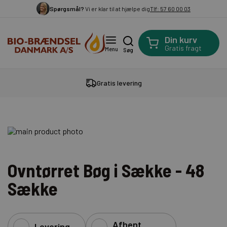
Spørgsmål?
Vi er klar til at hjælpe dig
Tlf: 57 60 00 03
Din kurv
Gratis fragt
Menu
Søg
Gratis levering
Ovntørret Bøg i Sække - 48
Sække
Afhent
Levering