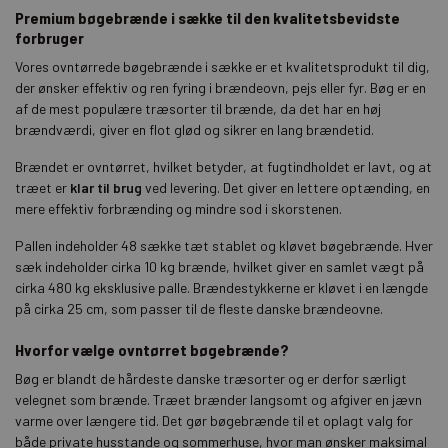
Premium bøgebrænde i sække til den kvalitetsbevidste
forbruger
Vores ovntørrede bøgebrænde i sække er et kvalitetsprodukt til dig,
der ønsker effektiv og ren fyring i brændeovn, pejs eller fyr. Bøg er en
af de mest populære træsorter til brænde, da det har en høj
brændværdi, giver en flot glød og sikrer en lang brændetid.
Brændet er ovntørret, hvilket betyder, at fugtindholdet er lavt, og at
træet er
klar til brug
ved levering. Det giver en lettere optænding, en
mere effektiv forbrænding og mindre sod i skorstenen.
Pallen indeholder 48 sække tæt stablet og kløvet bøgebrænde. Hver
sæk indeholder cirka 10 kg brænde, hvilket giver en samlet vægt på
cirka 480 kg eksklusive palle. Brændestykkerne er kløvet i en længde
på cirka 25 cm, som passer til de fleste danske brændeovne.
Hvorfor vælge ovntørret bøgebrænde?
Bøg er blandt de hårdeste danske træsorter og er derfor særligt
velegnet som brænde. Træet brænder langsomt og afgiver en jævn
varme over længere tid. Det gør bøgebrænde til et oplagt valg for
både private husstande og sommerhuse, hvor man ønsker maksimal