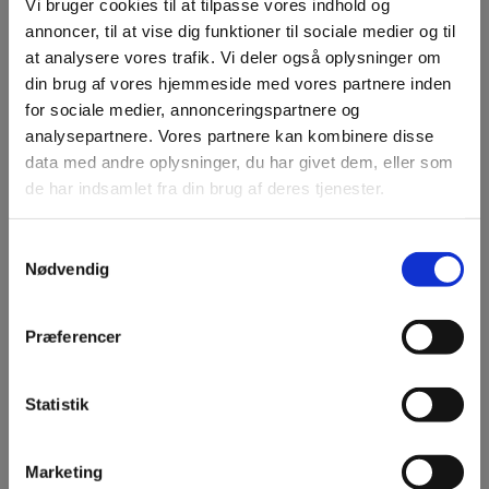
Vi bruger cookies til at tilpasse vores indhold og
annoncer, til at vise dig funktioner til sociale medier og til
Gå til vidensbasen
at analysere vores trafik. Vi deler også oplysninger om
din brug af vores hjemmeside med vores partnere inden
for sociale medier, annonceringspartnere og
analysepartnere. Vores partnere kan kombinere disse
data med andre oplysninger, du har givet dem, eller som
de har indsamlet fra din brug af deres tjenester.
Samtykkevalg
Nødvendig
Professionel leverandør af
Præferencer
Biobrændsel siden 90'erne
Siden midten af 90'erne har vi forsynet danske hjem
Statistik
med biobrændsel af høj kvalitet. Vi tilbyder et bredt
udvalg af produkter, og med vores mængderabatter
får du endnu mere værdi for pengene.
Marketing