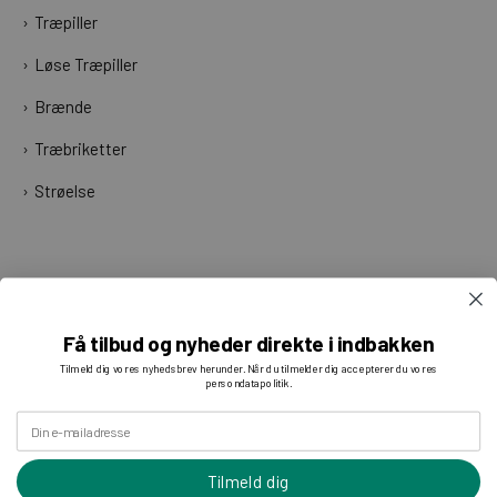
Træpiller
Løse Træpiller
Brænde
Træbriketter
Strøelse
Få tilbud og nyheder direkte i indbakken
Tilmeld dig vores nyhedsbrev herunder. Når du tilmelder dig accepterer du vores
persondatapolitik.
Din e-mailadresse
Tilmeld dig