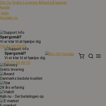
Om Os
Gratis Levering
Afhent på lageret
Kunde
login
Kontakt os
Spørgsmål?
Vi er klar til at hjælpe dig
Tlf: 57 60 00 03
Spørgsmål?
Vi er klar til at hjælpe dig
Tlf: 57 60 00 03
Gratis levering
Danmarks bedste kvalitet
28 års erfaring
Køb nu - Del betalingen op
E-mærket