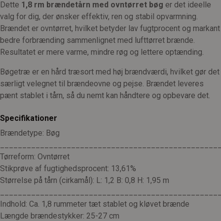
Dette
1,8 rm brændetårn med ovntørret bøg
er det ideelle
valg for dig, der ønsker effektiv, ren og stabil opvarmning.
Brændet er ovntørret, hvilket betyder lav fugtprocent og markant
bedre forbrænding sammenlignet med lufttørret brænde.
Resultatet er mere varme, mindre røg og lettere optænding.
Bøgetræ er en hård træsort med høj brændværdi, hvilket gør det
særligt velegnet til brændeovne og pejse. Brændet leveres
pænt stablet i tårn, så du nemt kan håndtere og opbevare det.
Specifikationer
Brændetype: Bøg
_________________________________________________
Tørreform: Ovntørret
Stikprøve af fugtighedsprocent: 13,61%
Størrelse på tårn (cirkamål): L: 1,2 B: 0,8 H: 1,95 m
_________________________________________________
Indhold: Ca. 1,8 rummeter tæt stablet og kløvet brænde
Længde brændestykker: 25-27 cm