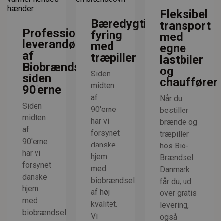
Fleksibel
Bæredygtig
transport
Professionel
fyring
med
leverandør
med
egne
af
træpiller
lastbiler
Biobrændsel
og
Siden
siden
chauffører
midten
90'erne
af
Når du
Siden
90'erne
bestiller
midten
har vi
brænde og
af
forsynet
træpiller
90'erne
danske
hos Bio-
har vi
hjem
Brændsel
forsynet
med
Danmark
danske
biobrændsel
får du, ud
hjem
af høj
over gratis
med
kvalitet.
levering,
biobrændsel
Vi
også