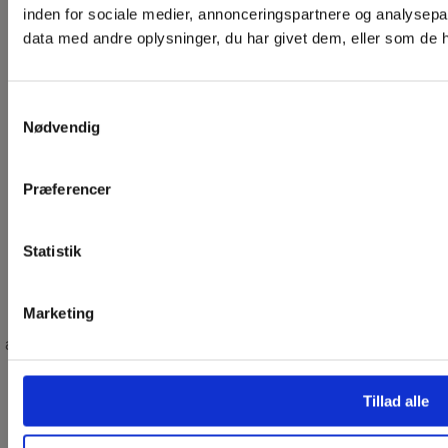
inden for sociale medier, annonceringspartnere og analysepa
data med andre oplysninger, du har givet dem, eller som de ha
Samtykkevalg
Nødvendig
Præferencer
Statistik
Nyhedsbrev
Få de seneste nyheder fra Bio-Brændsel Danmark.
Marketing
Nyhedsbrevet sendes gratis ud elektronisk, og du kan altid
afmelde igen via nyhedsbrevet. Når du tilmelder dig accepterer
du vores
privatlivspolitik
Tillad alle
Din e-mail adresse