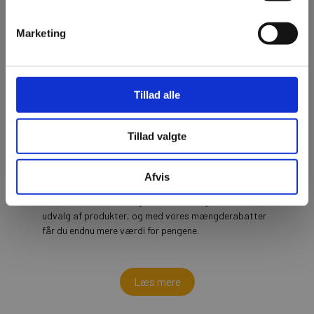
Marketing
Tillad alle
Tillad valgte
Bæredygtig fyring med træpiller
Afvis
Siden midten af 90'erne har vi forsynet danske hjem
med biobrændsel af høj kvalitet. Vi tilbyder et bredt
udvalg af produkter, og med vores mængderabatter
får du endnu mere værdi for pengene.
Læs mere