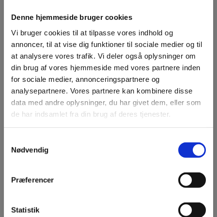
Denne hjemmeside bruger cookies
Vi bruger cookies til at tilpasse vores indhold og
annoncer, til at vise dig funktioner til sociale medier og til
at analysere vores trafik. Vi deler også oplysninger om
din brug af vores hjemmeside med vores partnere inden
for sociale medier, annonceringspartnere og
analysepartnere. Vores partnere kan kombinere disse
data med andre oplysninger, du har givet dem, eller som
de har indsamlet fra din brug af deres tjenester.
Professionel leverandør af
Biobrændsel siden 90'erne
Samtykkevalg
Siden midten af 90'erne har vi forsynet danske hjem
Nødvendig
med biobrændsel af høj kvalitet. Vi tilbyder et bredt
udvalg af produkter, og med vores mængderabatter
får du endnu mere værdi for pengene.
Præferencer
Læs mere
Statistik