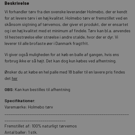
Beskrivelse
Vi forhandler tørv fra den svenske leverandør Holmebo, der er kendt
for at levere tørv i en høj kvalitet. Holmebo tørv er fremstillet ved en
skånsom sigtning af tørvemos, der giver et produkt, der er ensartet
og i en høj kvalitet med et minimum af findele. Tørv kan bl.a. anvendes
til hestestrøelse eller strøelse i andre stalde, hvor der er dyr. Vi
leverer til alle brofaste øer i Danmark fragtfrit.
Vi giver også muligheden for at køb en balle af gangen, hvis ens
forbrug ikke er så højt. Det kan dog kun købes ved afhentning.
Ønsker du at købe en hel palle med 18 baller til en lavere pris findes
det
her
OBS:
Kan kun bestilles til afhentning
Specifikationer:
Varemærke: Holmebo tørv
___________________________________________________________
_____________________________
Fremstillet af: 100% naturligt tørvemos
Antal baller: 1 stk.