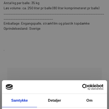
Antal kg per balle: 35 kg
Løs volume: ca. 250 liter pr balle (80 liter komprimeteret pr balle)
___________________________________________________________
_____________________________
Emballage: Engangspalle, strækfilm og plastik topdække
Oprindelsesland: Sverige
.
Guides og viden
Samtykke
Detaljer
Om
Gå til vidensbasen