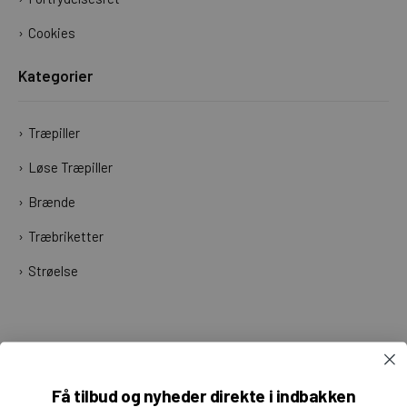
Cookies
Kategorier
Træpiller
Løse Træpiller
Brænde
Træbriketter
Strøelse
Få tilbud og nyheder direkte i indbakken