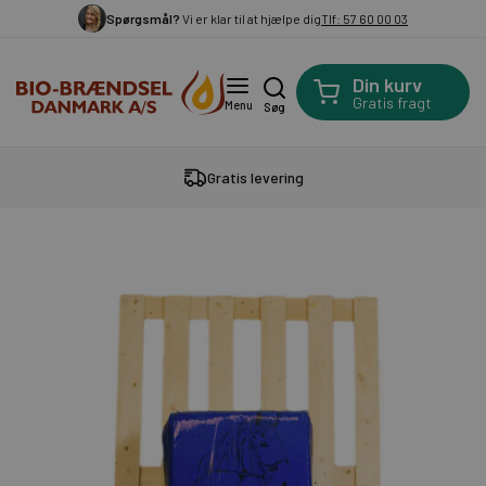
Spørgsmål?
Vi er klar til at hjælpe dig
Tlf: 57 60 00 03
Din kurv
Gratis fragt
Menu
Søg
Gratis levering